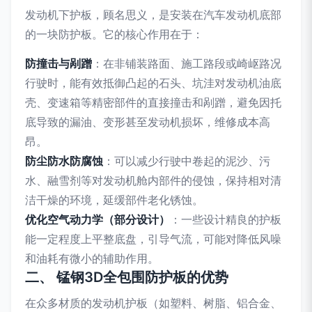
发动机下护板，顾名思义，是安装在汽车发动机底部
的一块防护板。它的核心作用在于：
防撞击与剐蹭
：在非铺装路面、施工路段或崎岖路况
行驶时，能有效抵御凸起的石头、坑洼对发动机油底
壳、变速箱等精密部件的直接撞击和剐蹭，避免因托
底导致的漏油、变形甚至发动机损坏，维修成本高
昂。
防尘防水防腐蚀
：可以减少行驶中卷起的泥沙、污
水、融雪剂等对发动机舱内部件的侵蚀，保持相对清
洁干燥的环境，延缓部件老化锈蚀。
优化空气动力学（部分设计）
：一些设计精良的护板
能一定程度上平整底盘，引导气流，可能对降低风噪
和油耗有微小的辅助作用。
二、 锰钢3D全包围防护板的优势
在众多材质的发动机护板（如塑料、树脂、铝合金、