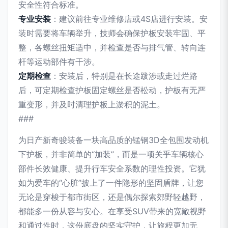
安全性符合标准。
专业安装
：建议前往专业维修店或4S店进行安装。安
装时需要将车辆举升，技师会确保护板安装牢固、平
整，各螺丝扭矩适中，并检查是否与排气管、转向连
杆等运动部件有干涉。
定期检查
：安装后，特别是在长途跋涉或走过烂路
后，可定期检查护板固定螺丝是否松动，护板有无严
重变形，并及时清理护板上淤积的泥土。
###
为日产新奇骏装备一块高品质的锰钢3D全包围发动机
下护板，并非简单的“加装”，而是一项关乎车辆核心
部件长效健康、提升行车安全系数的理性投资。它犹
如为爱车的“心脏”披上了一件隐形的坚固盾牌，让您
无论是穿梭于都市街区，还是偶尔探索郊野轻越野，
都能多一份从容与安心。在享受SUV带来的宽敞视野
和通过性时，这份底盘的坚实守护，让旅程更加无